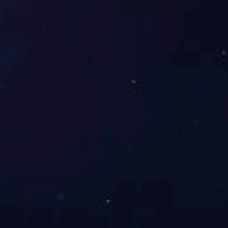
净水设备
水处理药剂
相关
净水工程
普优特菌种
柔性防
软化水设备
絮凝剂
建筑类
一体化净水设备
助凝剂
黑臭水
除盐水设备
阻垢剂
环境影
超纯水设备
低浊添加剂
雨水的
酸碱清洗剂
噪音治
更多药剂请电话咨询