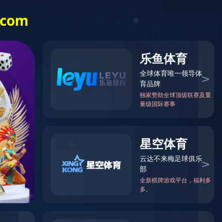
18088135763
药剂
相关业务
成功案例