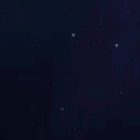
柔性防水套管，刚性防水套管预埋
建筑类预埋件
件
黑臭水体治理
环境影响评估
雨水的收集设备
噪音治理
污水处理设备
云南一体化污水处理设备
地埋式污水处理设备
世界杯官网-世界杯（中国）一站式服
务官网
UASB厌氧塔（UASB厌氧反应器）
芬顿氧化设备
微动力亚洲罐（微型一体化污水处理