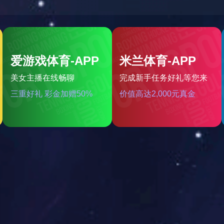
净水设备
当前