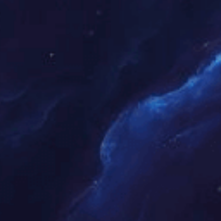
一体化净水设备
一体化净水设备
一体化净水设备
共
1
页
7
条记录