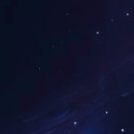
造纸厂、煤矿厂、洗涤厂污水处理
设备
污水处理工程
人工湿地（处理污水及黑臭水处
大型污水处理厂（土建+设备）
理）
污水处理工程设计
污水处理工程安装调试
土建污水处理
环保卫生间
新型移动环保卫生间
净水设备
净水工程