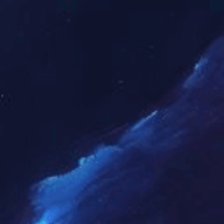
超纯水设备| 电子工业用超纯水设备