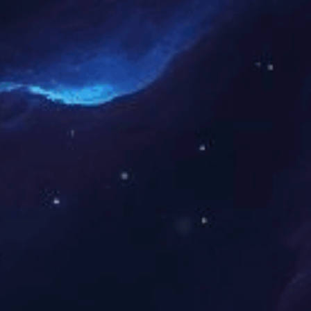
软化水设备
一体化净水设备
除盐水设备
超纯水设备
水处理药剂
普优特菌种
絮凝剂
助凝剂
阻垢剂
低浊添加剂
酸碱清洗剂
相关业务