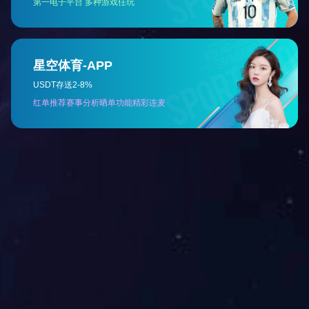
污水处理设备
净水设备
云南一体化污水处理设备
净水工程
地埋式污水处理设备
软化水设备
世界杯官网-世界杯（中国）一站式服
一体化净水设备
务官网
除盐水设备
UASB厌氧塔（UASB厌氧反应器）
超纯水设备
芬顿氧化设备
水处理药剂
微动力亚洲罐（微型一体化污水处理
设备
普优特菌种
臭氧消毒设备、臭氧除臭设备
絮凝剂
乡镇、农村污水处理设备
助凝剂
阻垢剂
低浊添加剂
酸碱清洗剂
更多药剂请电话咨询
相关业务
柔性防水套管，刚性防水套管预埋件