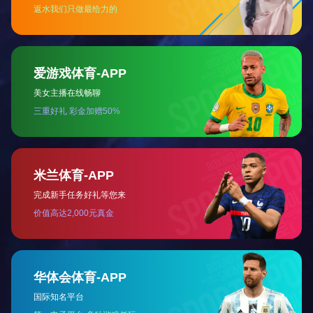
高效生物填料污水处理设备10方
云南一体化污水处理设备
太阳能光伏发电污水处理设备
世界杯官网-世界杯（中国）一站式服务官网
1
2
下一页
末页