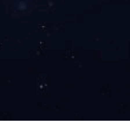
云南香格里拉污水处理设备
查看更多