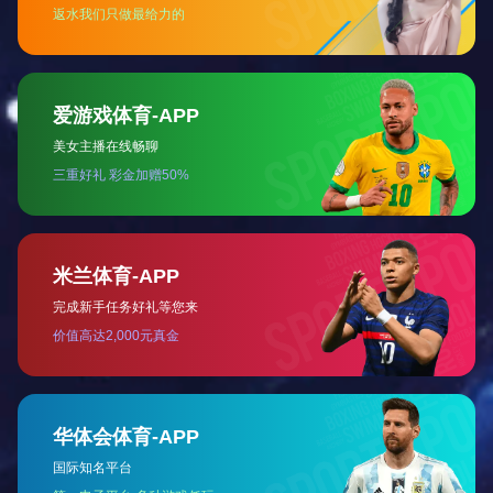
云南污水处理设备
云南污水处理设备-厂家直销
云南污水处理设备
云南咖啡厂污水处理设备
云南污水处理设备
云南地埋式一体化污水处理设