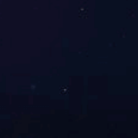
云南动车一体化污水处理设
西双版纳基诺山污水处理设
备
备
丽江玉腰冲农村污水处理设
昆明团结乡污水处理设备
备